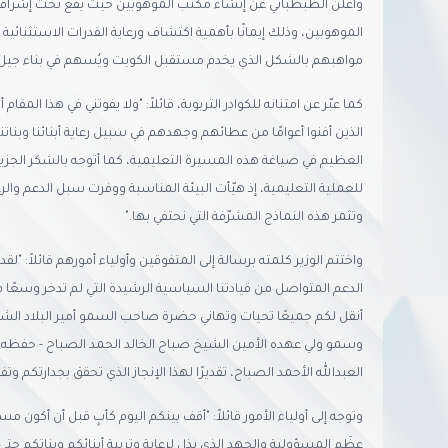
وأعلن الطبطبائي عن إنشاء مكتب الموهوبين حيث يقع تحت إشراف معا
الموهوبين، وذلك إيمانًا بأهمية اكتشاف ورعاية القدرات الاستثنائية 
مواهبهم بالشكل الذي يخدم مستقبل الكويت ويُسهم في بناء جيل م
كما عبّر عن امتنانه للكوادر التربوية، قائلاً: "ولا يفوتني في هذا المق
الذين أفنوا أعوامًا من عطائهم وجهدهم في سبيل رعاية أبنائنا وبناتن
العظيم في صياغة هذه المسيرة التعليمية، كما أتوجه بالشكر الجزيل 
للعملية التعليمية، إذ هيّأت البيئة المناسبة ووفرت سبل الدعم والر
وتثمر هذه النماذج المشرّفة التي نحتفي بها."
واختتم الوزير كلمته برسالة إلى المتفوقين وأولياء أمورهم قائلاً: "لقد
الدعم المتواصل من قيادتنا السياسية الرشيدة التي لم تدخر وسعًا في 
أنقل لكم جميعًا تحيات وتهاني حضرة صاحب السمو أمير البلاد الشيخ
وسمو ولي عهده الأمين الشيخ صباح الخالد الحمد الصباح - حفظه 
العبدالله الأحمد الصباح، تقديرًا لهذا الإنجاز الذي تحقق بجدارتكم وت
وتوجه إلى أولياء الأمور قائلاً: "أقف بينكم اليوم كأبٍ قبل أن أكون 
عِظَم المسؤولية والجهد الذي بذل لرعاية وتربية أبنائكم وبناتكم حتى 