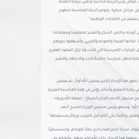
لي وزير التربية مباشرة ويعني برعاية الطلبة
في مراحل مبكرة، وتوفير البيئة المناسبة لتطوير
تميز من الكفاءات الوطنية."
ام أن أتوجه بخالص الشكر والتقدير لمعلمينا ومعلماتنا
ا، فكانوا القدوة والموجه والمربي، وأسهموا بدورهم
للإدارات المدرسية التي كانت ولا تزال العمود الفقري
عاية لتظل مدارسنا حاضنةً للجد والاجتهاد والتميز،
 تحقق هذا الإنجاز الكبير بفضل الله أولاً، ثم بفضل
رعاية التعليم وأبنائه، وإنني في هذه المناسبة العزيزة
 مشعل الأحمد الجابر الصباح - حفظه الله ورعاه -
الله - وسمو رئيس مجلس الوزراء الشيخ أحمد
فوقكم، وتأكيدًا على أنكم أمل الكويت وركائز مستقبلها."
مسؤولا، مدركًا حجم الفخر الذي يملأ قلوبكم، ومستشعرًا
يحققوا هذا الإنجاز، بارك الله لكم فيهم، وأعانكم على