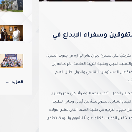
لمتفوقين وسفراء الإبداع في
التربية مساء أمس الأحد الموافق 29 يونيو 2025، حفلاً تكريميًا على مسرح ديوان عام الوزارة في جنوب السرة،
لتعليم الديني وطلبة التربية الخاصة، بالإضافة إلى
فية على المستويين الإقليمي والدولي خلال العام
المزيد ....
ال الحفل: "أقف بينكم اليوم وأنا كلي فخر واعتزاز
المثابرة، لنكرّم نخبةً من أبنائي وبناتي الطلبة
تفل بنجوم التربية من طلبة الصف الثاني عشر، هؤلاء
ستقبل الكويت، فكانوا عنوانًا للتفوق ونموذجًا يُحتذى