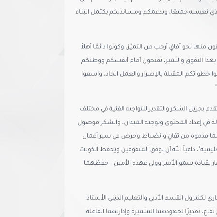
لذي نعيشه جميعًا، وبدعمكم ومساندتكم يكتمل البناء
منها نحو آفاقٍ أرحب من التميّز، وكونوا دائمًا أهلاً
، بهذا التفوق والتميز، تفتحون أمام أنفسكم ووطنكم
وا خطواتكم المقبلة بالإصرار والعمل الجاد، واسعوا
أتقدم بجزيل الشكر والتقدير للتواجيه الفنية في مختلف
ة في إعداد المحتوى وتوجيه الميدان، والشكر موصول
، لما قدموه من تفانٍ وانضباط وحرص في سير أعمال
ية"، داعياً الله أن يوفق المتفوقين ويحفظ الكويت
ار بقيادة سمو الأمير وولي عهده الأمين – حفظهما
ري لكنترول القسم الأدبي والتعليم الديني الأستاذ
اع، تقديرًا لجهودهما المتميزة وإدارتهما الفاعلة