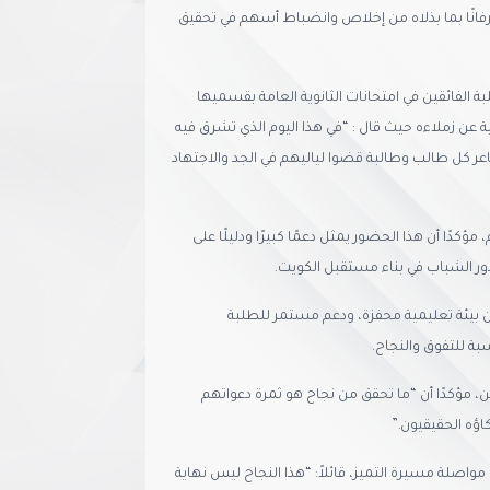
 عرفانًا بما بذلاه من إخلاص وانضباط أسهم في تحقيق
 الفائقين في امتحانات الثانوية العامة بقسميها
عليم الديني للعام الدراسي 2024-2025، وذلك نيابة عن زملاءه حيث قال : “في هذا اليوم الذي تشرق فيه
ر كل طالب وطالبة قضوا لياليهم في الجد والاجتهاد
ؤكدًا أن هذا الحضور يمثل دعمًا كبيرًا ودليلًا على
دور الشباب في بناء مستقبل الكويت.
ه من بيئة تعليمية محفزة، ودعم مستمر للطلبة
سبة للتفوق والنجاح.
ين، مؤكدًا أن “ما تحقق من نجاح هو ثمرة دعواتهم
ؤه الحقيقيون.”
ى مواصلة مسيرة التميز، قائلاً: “هذا النجاح ليس نهاية