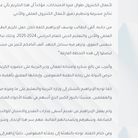
لأعمال الكنترول طوال فترة الامتحانات، مؤكداً أن هذا التكريم يأتي
نتائج مشرفة وتنظيم دقيق لأعمال الكنترول العلمي والأدبي.
من جانبه، ألقى الطالب يوسف الإبراهيم كلمة خلال حفل تكريم الطلبة
العلمي والأدبي والت
شمس التفوق، وتزهر فيه سنابل الجهد، أقف أمامكم لأعبر عن مشاع
ليصلوا إلى هذه اللحظة الفارقة.”
وأعرب عن بالغ شكره وامتنانه لمعالي وزير التربية على حضوره الكريم، م
حرص الدولة على رعاية الطلبة المتفوقين، وإيمانها العميق بأهمية 
كما توجه الإبراهيم بالشكر إلى وزارة التربية والتعليم على ما وفرت
والمعلمين، مشيدًا بالدور الكبير الذي أسهم في تهيئة الأجواء المنا
ولم يغفل الإبراهيم عن تقديم أسمى عبارات التقدير والامتنان للوالد
الصادقة، وسهرهم وتضحياتهم الغالية، فهم سر هذا الإنجاز، وشركا
وفي ختام كلمته، توجه بالتهنئة إلى زملائه المتفوقين، داعيًا إياهم إل