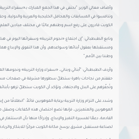
وأضاف معالي الوزير: "نحتفي في هذا الجمع المبارك بـ«سفراء التربية» م
وتنافسوا في المسابقات والمحافل الخليجية والعربية والدولية، وحققو
الكويت قادرون على رفع اسم وطنهم عاليًا في مختلف ميادين العلم و
وتابع الطبطبائي: "إن اجتماع «نجوم التربية» وسفرائها اليوم في هذ
ومستقبلها بعقول أبنائها وسواعدهم، وأن هذا التفوق والإبداع هما ا
وطننا بين الأمم."
وأردف الطبطبائي: "أبنائي وبناتي، «سفراء وزارة التربية» ونجومها الم
حققتم من نجاحات باهرة ستظلّ سطورها مشرقة في صفحات مسيرتكم
وتُحفّزهم على البذل والاجتهاد، وتؤكد أن الكويت ستظلّ تزهو بأبنائه
وشدد على التزام وزارة التربية برعاية الموهوبين قائلاً: "انطلاقًا من إ
الموهوبين والمتميزين، فإنها تضع احتضان هذه الكفاءات وصقل م
القادمة، دعمًا لمسيرة التميز والإبداع، وإدراكًا منها بأن الاستثمار 
لصناعة مستقبل مشرق يرسخ مكانة الكويت مركزًا للابتكار والريادة إقل