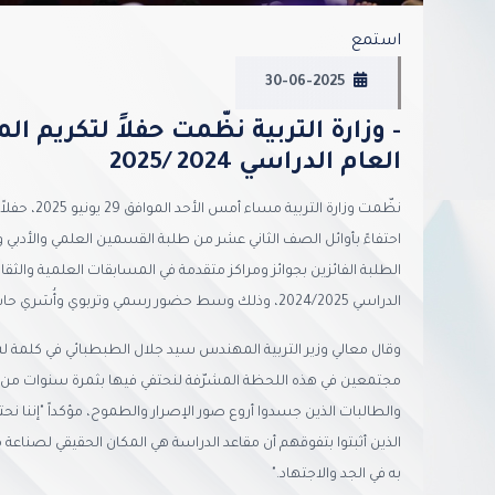
استمع
30-06-2025
- وزارة التربية نظّمت حفلاً لتكريم ا
العام الدراسي 2024 /2025
نظّمت وزارة 
احتفاءً بأوائل الصف الثاني عشر من طلبة القسمين العلمي والأدبي وا
الطلبة الفائزين بجوائز ومراكز متقدمة في المسابقات العلمية والثقا
الدراسي 2024/2025، وذلك وسط حضور رسمي وتربوي وأُسَري حاشد.
وقال معالي وزير التربية المهندس سيد جلال الطبطبائي في كلمة له خل
مجتمعين في هذه اللحظة المشرّفة لنحتفي فيها بثمرة سنوات من الجد و
والطالبات الذين جسدوا أروع صور الإصرار والطموح، مؤكداً "إننا نح
الذين أثبتوا بتفوقهم أن مقاعد الدراسة هي المكان الحقيقي لصناعة م
به في الجد والاجتهاد."