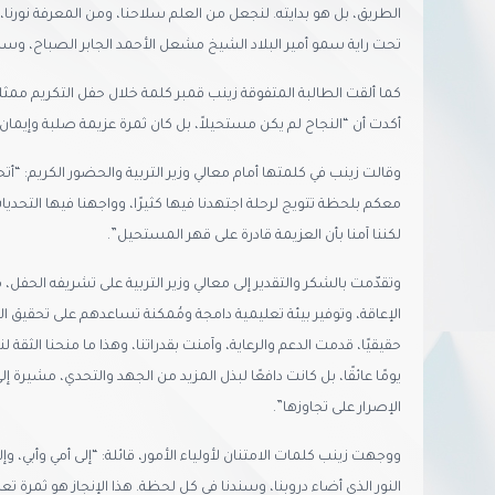
الطريق، بل هو بدايته. لنجعل من العلم سلاحنا، ومن المعرفة نورنا
تحت راية سمو أمير البلاد الشيخ مشعل الأحمد الجابر الصباح، وسم
كما ألقت الطالبة المتفوقة زينب قمبر كلمة خلال حفل التكريم ممثلة
أكدت أن “النجاح لم يكن مستحيلاً، بل كان ثمرة عزيمة صلبة وإيمان ع
وقالت زينب في كلمتها أمام معالي وزير التربية والحضور الكريم: “أت
معكم بلحظة تتويج لرحلة اجتهدنا فيها كثيرًا، وواجهنا فيها التحديا
لكننا آمنا بأن العزيمة قادرة على قهر المستحيل”.
وتقدّمت بالشكر والتقدير إلى معالي وزير التربية على تشريفه الحفل، 
الإعاقة، وتوفير بيئة تعليمية دامجة ومُمكنة تساعدهم على تحقيق التم
حقيقيًا، قدمت الدعم والرعاية، وآمنت بقدراتنا، وهذا ما منحنا الثقة 
يومًا عائقًا، بل كانت دافعًا لبذل المزيد من الجهد والتحدي، مشيرة إل
الإصرار على تجاوزها”.
ووجهت زينب كلمات الامتنان لأولياء الأمور، قائلة: “إلى أمي وأبي، وإ
النور الذي أضاء دروبنا، وسندنا في كل لحظة. هذا الإنجاز هو ثمرة 