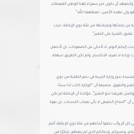
، ولنتعهد أن نكون خير سفراء لهذا الوطن المعطاء،
و ولي عهده الأمين، حفظهما الله.”
 عن زملائها وزميلاتها من فئة ذوي الإعاقة، حيث
ميق بالقدرة على التميز”.
حدث إليكم اليوم، لا لأحكي عن الصعوبات، بل لأحتفل
ت بإرادة لا تعرف الانكسار، ولم تكن الطريق سهلة،
مشيدة بدور وزارة التربية في دعم الطلبة من ذوي
يز والتفوق، مضيفة أن “الوزارة كانت لنا سندًا
لنواصل طريقنا نحو التميز”، مؤكدة أن الإعاقة لم تكن
ى أن “النجاح الحقيقي لا يأتي بغياب التحديات، بل بقوة
لى كل أم وأب دعموا أبناءهم من فئة ذوي الإعاقة، أنتم
تعبكم، وصبركم، ودعائكم الذي لم ينقطع. شكرًا من