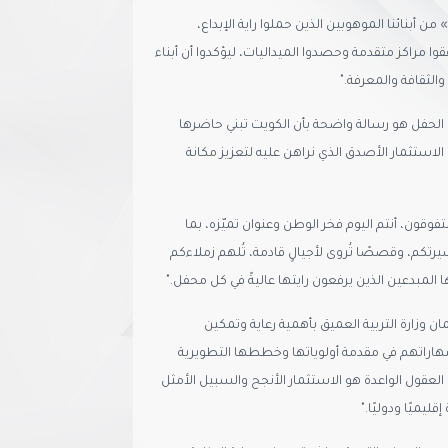
ن أبنائنا الموهوبين الذين حملوا راية الإبداع،
ا مراكز متقدمة وحصدوا الميداليات، ليؤكدوا أن أبناء
الثقافة والمعرفة."
ا الحفل هو رسالة واضحة بأن الكويت تبني حاضرها
لاستثمار الأصدق الذي نراهن عليه لتعزيز مكانة
تفوقون، أنتم اليوم فخر الوطن وعنوان تميّزه، بما
، وقصصًا تُروى لأجيالٍ قادمة، تُلهم زملاءكم
ا المبدعين الذين يرفعون رايتها عاليةً في كل محفل."
يمان وزارة التربية العميق بأهمية رعاية وتمكين
هاراتهم في مقدمة أولوياتها وخططها التطويرية
في العقول الواعدة هو الاستثمار الأنجح والسبيل الأمثل
يميًا ودوليًا."