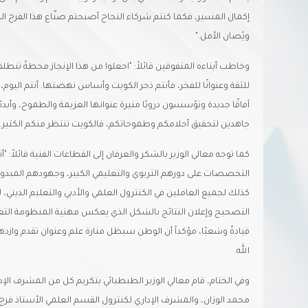
إكمال المسير، فكما كنتم شركاء النجاح أصبحتم صنّاع هذا الفرح ا
ويُصان الأمل."
وخاطب أبناءه المتفوقين قائلاً: "اجعلوا من هذا الإنجاز محطةً تنطلقون 
للثقة وعنوانًا للفخر، فأنتم ذخر الكويت وأساس نهضتها. أنتم اليوم
آفاقًا جديدة وتؤسسون دروبًا منيرة عنوانها العزيمة والطموح، وأبدئ
جاهدين لتحقيق أحلامكم وطموحاتكم، فالكويت تنتظر منكم الكثير."
كما توجه معالي الوزير بالشكر والعرفان إلى القطاعات الفنية قائلاً: "
التخصصات على دورهم التربوي والتعليمي الكبير، وجهودهم المبذول
كذلك لجميع العاملين في الكنترول العلمي والأدبي والتعليم الديني
التصحيح وإعلان النتائج بالشكل الذي يعكس مهنية المنظومة التعليم
قيادةً وشعبًا، مؤكداً أن الوطن سيظل منارة علم وعنوان تقدم وازده
الله.
وفي الختام، قام معالي الوزير الطبطبائي بتكريم كل من المشرف الإدا
محمد الوزان، والمشرف الإداري لكنترول القسم العلمي الأستاذ فرج نف