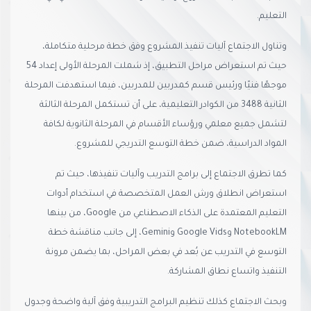
التعليم.
وتناول الاجتماع آليات تنفيذ المشروع وفق خطة مرحلية متكاملة،
حيث تم استعراض مراحل التطبيق، إذ شملت المرحلة الأولى إعداد 54
موجهًا فنيًا ورئيس قسم كمدربين للمدربين، فيما استهدفت المرحلة
الثانية 3488 من الكوادر التعليمية، على أن تستكمل المرحلة الثالثة
لتشمل جميع معلمي ورؤساء الأقسام في المرحلة الثانوية لكافة
المواد الدراسية، ضمن خطة التوسع التدريجي للمشروع.
كما تطرق الاجتماع إلى برامج التدريب وآليات تنفيذها، حيث تم
استعراض انطلاق ورش العمل المتخصصة في استخدام أدوات
التعليم المعتمدة على الذكاء الاصطناعي من Google، من بينها
NotebookLM وGoogle Vids وGemini، إلى جانب مناقشة خطة
التوسع في التدريب عن بُعد في بعض المراحل، بما يضمن مرونة
التنفيذ واتساع نطاق المشاركة.
وبحث الاجتماع كذلك تنظيم البرامج التدريبية وفق آلية واضحة وجدول